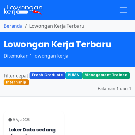
Beranda
Lowongan Kerja Terbaru
Lowongan Kerja Terbaru
Ditemukan 1 lowongan kerja
Filter cepat:
Fresh Graduate
BUMN
Management Trainee
Internship
Halaman 1 dari 1
9 Agu 2026
Loker Data sedang