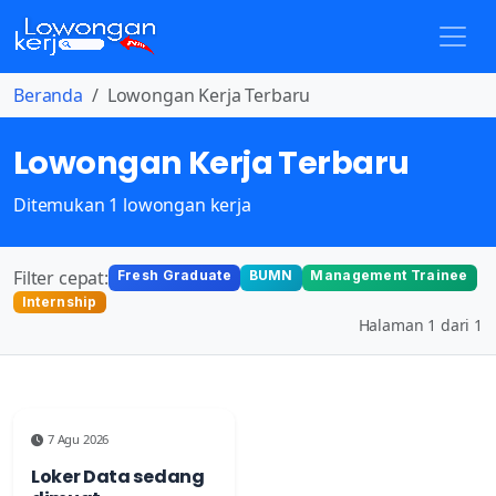
Beranda
Lowongan Kerja Terbaru
Lowongan Kerja Terbaru
Ditemukan 1 lowongan kerja
Filter cepat:
Fresh Graduate
BUMN
Management Trainee
Internship
Halaman 1 dari 1
7 Agu 2026
Loker Data sedang