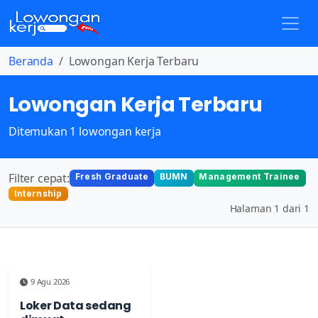
Beranda
Lowongan Kerja Terbaru
Lowongan Kerja Terbaru
Ditemukan 1 lowongan kerja
Filter cepat:
Fresh Graduate
BUMN
Management Trainee
Internship
Halaman 1 dari 1
9 Agu 2026
Loker Data sedang