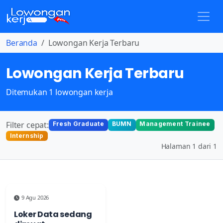
Beranda
Lowongan Kerja Terbaru
Lowongan Kerja Terbaru
Ditemukan 1 lowongan kerja
Filter cepat:
Fresh Graduate
BUMN
Management Trainee
Internship
Halaman 1 dari 1
9 Agu 2026
Loker Data sedang