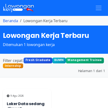
Beranda
Lowongan Kerja Terbaru
Lowongan Kerja Terbaru
Ditemukan 1 lowongan kerja
Filter cepat:
Fresh Graduate
BUMN
Management Trainee
Internship
Halaman 1 dari 1
9 Agu 2026
Loker Data sedang