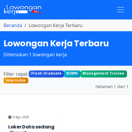
Beranda
Lowongan Kerja Terbaru
Lowongan Kerja Terbaru
Ditemukan 1 lowongan kerja
Filter cepat:
Fresh Graduate
BUMN
Management Trainee
Internship
Halaman 1 dari 1
9 Agu 2026
Loker Data sedang