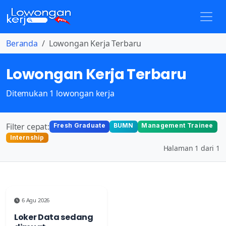
Beranda
Lowongan Kerja Terbaru
Lowongan Kerja Terbaru
Ditemukan 1 lowongan kerja
Filter cepat:
Fresh Graduate
BUMN
Management Trainee
Internship
Halaman 1 dari 1
6 Agu 2026
Loker Data sedang