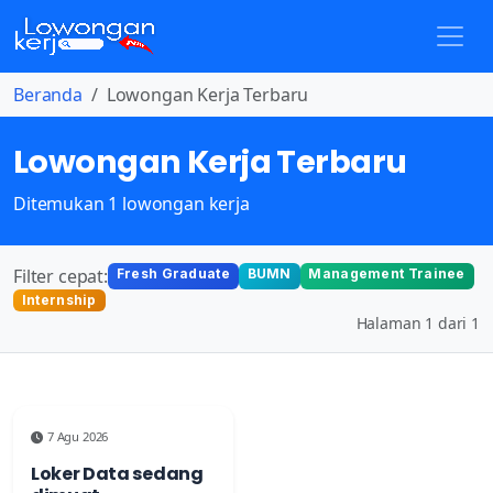
Beranda
Lowongan Kerja Terbaru
Lowongan Kerja Terbaru
Ditemukan 1 lowongan kerja
Filter cepat:
Fresh Graduate
BUMN
Management Trainee
Internship
Halaman 1 dari 1
7 Agu 2026
Loker Data sedang