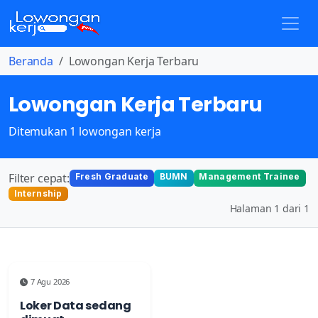
Beranda
Lowongan Kerja Terbaru
Lowongan Kerja Terbaru
Ditemukan 1 lowongan kerja
Filter cepat:
Fresh Graduate
BUMN
Management Trainee
Internship
Halaman 1 dari 1
7 Agu 2026
Loker Data sedang