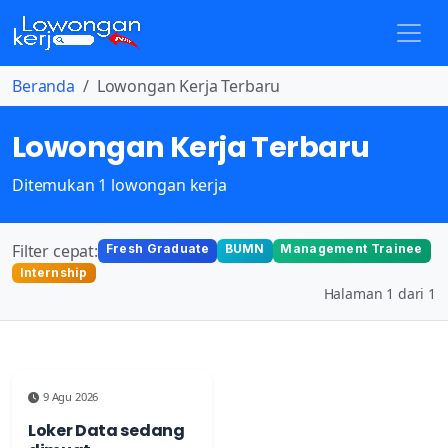
Beranda
Lowongan Kerja Terbaru
Lowongan Kerja Terbaru
Ditemukan 1 lowongan kerja
Filter cepat:
Fresh Graduate
BUMN
Management Trainee
Internship
Halaman 1 dari 1
9 Agu 2026
Loker Data sedang