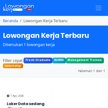
Beranda
Lowongan Kerja Terbaru
Lowongan Kerja Terbaru
Ditemukan 1 lowongan kerja
Filter cepat:
Fresh Graduate
BUMN
Management Trainee
Internship
Halaman 1 dari 1
7 Agu 2026
Loker Data sedang