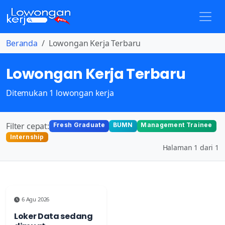
Beranda
Lowongan Kerja Terbaru
Lowongan Kerja Terbaru
Ditemukan 1 lowongan kerja
Filter cepat:
Fresh Graduate
BUMN
Management Trainee
Internship
Halaman 1 dari 1
6 Agu 2026
Loker Data sedang