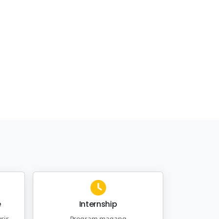
e
Internship
rir
Program magang