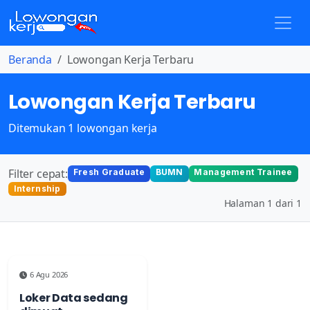
Beranda
Lowongan Kerja Terbaru
Lowongan Kerja Terbaru
Ditemukan 1 lowongan kerja
Filter cepat:
Fresh Graduate
BUMN
Management Trainee
Internship
Halaman 1 dari 1
6 Agu 2026
Loker Data sedang