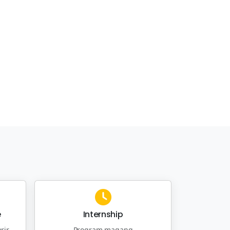
e
Internship
rir
Program magang