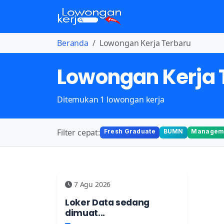
Beranda
Lowongan Kerja Terbaru
Lowongan Kerja 
Ditemukan 1 lowongan kerja
Filter cepat:
Fresh Graduate
BUMN
Manageme
7 Agu 2026
Loker Data sedang
dimuat...