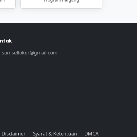
ntak
sumselloker@gmail.com
Disclaimer
Syarat & Ketentuan
DMCA