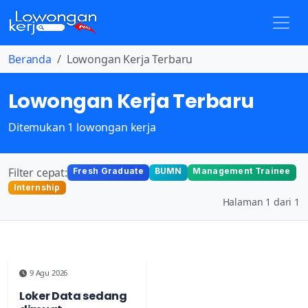
Beranda
Lowongan Kerja Terbaru
Lowongan Kerja Terbaru
Ditemukan 1 lowongan kerja
Filter cepat:
Fresh Graduate
BUMN
Management Trainee
Internship
Halaman 1 dari 1
9 Agu 2026
Loker Data sedang