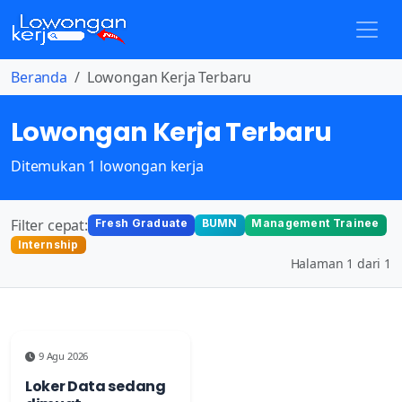
Beranda
Lowongan Kerja Terbaru
Lowongan Kerja Terbaru
Ditemukan 1 lowongan kerja
Filter cepat:
Fresh Graduate
BUMN
Management Trainee
Internship
Halaman 1 dari 1
9 Agu 2026
Loker Data sedang