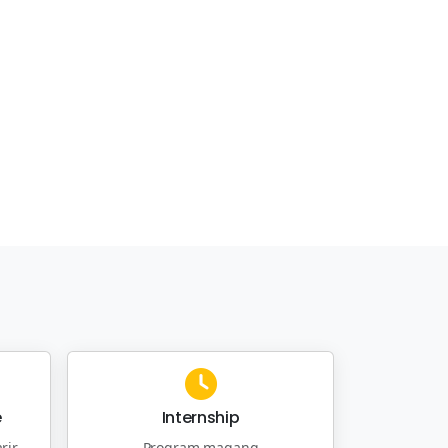
e
Internship
rir
Program magang