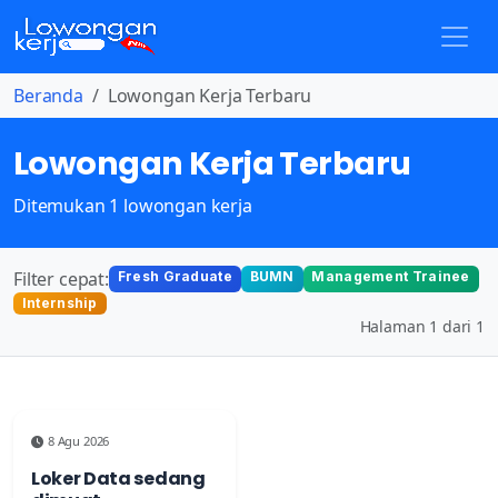
Beranda
Lowongan Kerja Terbaru
Lowongan Kerja Terbaru
Ditemukan 1 lowongan kerja
Filter cepat:
Fresh Graduate
BUMN
Management Trainee
Internship
Halaman 1 dari 1
8 Agu 2026
Loker Data sedang