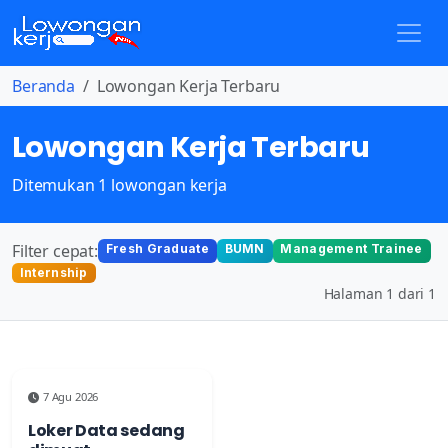
Beranda
Lowongan Kerja Terbaru
Lowongan Kerja Terbaru
Ditemukan 1 lowongan kerja
Filter cepat:
Fresh Graduate
BUMN
Management Trainee
Internship
Halaman 1 dari 1
7 Agu 2026
Loker Data sedang