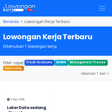
Beranda
Lowongan Kerja Terbaru
Lowongan Kerja Terbaru
Ditemukan 1 lowongan kerja
Filter cepat:
Fresh Graduate
BUMN
Management Trainee
Internship
Halaman 1 dari 1
9 Agu 2026
Loker Data sedang