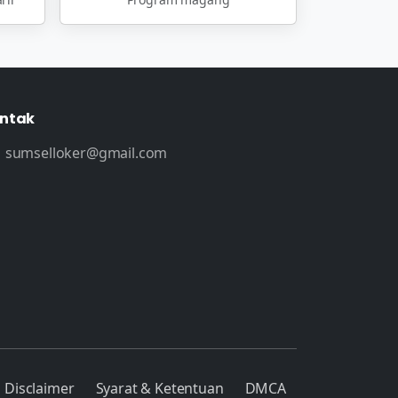
ntak
sumselloker@gmail.com
Disclaimer
Syarat & Ketentuan
DMCA