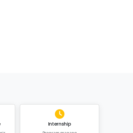
e
Internship
rir
Program magang