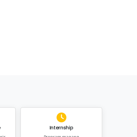
e
Internship
rir
Program magang