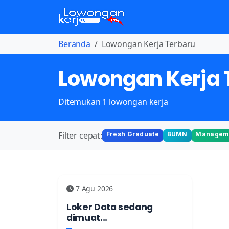
Beranda
Lowongan Kerja Terbaru
Lowongan Kerja 
Ditemukan 1 lowongan kerja
Filter cepat:
Fresh Graduate
BUMN
Manageme
7 Agu 2026
Loker Data sedang
dimuat...