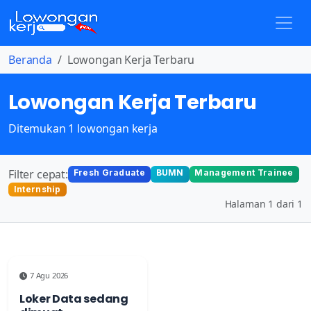
Beranda
Lowongan Kerja Terbaru
Lowongan Kerja Terbaru
Ditemukan 1 lowongan kerja
Filter cepat:
Fresh Graduate
BUMN
Management Trainee
Internship
Halaman 1 dari 1
7 Agu 2026
Loker Data sedang