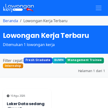
Beranda
Lowongan Kerja Terbaru
Lowongan Kerja Terbaru
Ditemukan 1 lowongan kerja
Filter cepat:
Fresh Graduate
BUMN
Management Trainee
Internship
Halaman 1 dari 1
10 Agu 2026
Loker Data sedang