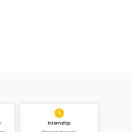
e
Internship
rir
Program magang