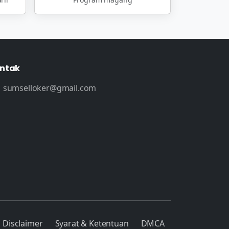
ntak
sumselloker@gmail.com
Disclaimer
Syarat & Ketentuan
DMCA