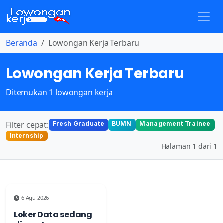
Beranda
Lowongan Kerja Terbaru
Lowongan Kerja Terbaru
Ditemukan 1 lowongan kerja
Filter cepat:
Fresh Graduate
BUMN
Management Trainee
Internship
Halaman 1 dari 1
6 Agu 2026
Loker Data sedang