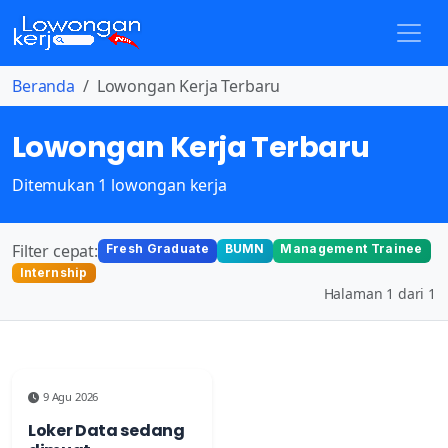
Beranda
Lowongan Kerja Terbaru
Lowongan Kerja Terbaru
Ditemukan 1 lowongan kerja
Filter cepat:
Fresh Graduate
BUMN
Management Trainee
Internship
Halaman 1 dari 1
9 Agu 2026
Loker Data sedang