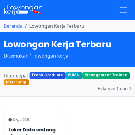
Beranda
Lowongan Kerja Terbaru
Lowongan Kerja Terbaru
Ditemukan 1 lowongan kerja
Filter cepat:
Fresh Graduate
BUMN
Management Trainee
Internship
Halaman 1 dari 1
8 Agu 2026
Loker Data sedang