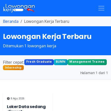
Beranda
Lowongan Kerja Terbaru
Lowongan Kerja Terbaru
Ditemukan 1 lowongan kerja
Filter cepat:
Fresh Graduate
BUMN
Management Trainee
Internship
Halaman 1 dari 1
8 Agu 2026
Loker Data sedang