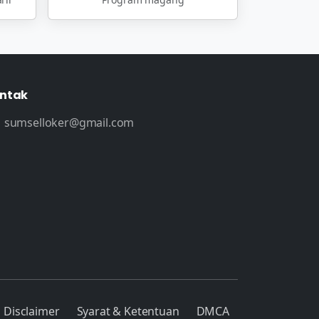
ntak
sumselloker@gmail.com
Disclaimer
Syarat & Ketentuan
DMCA