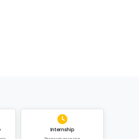
e
Internship
rir
Program magang