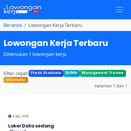
Beranda
Lowongan Kerja Terbaru
Lowongan Kerja Terbaru
Ditemukan 1 lowongan kerja
Filter cepat:
Fresh Graduate
BUMN
Management Trainee
Internship
Halaman 1 dari 1
8 Agu 2026
Loker Data sedang