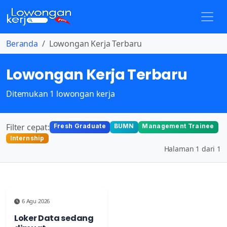
Beranda
Lowongan Kerja Terbaru
Lowongan Kerja Terbaru
Ditemukan 1 lowongan kerja
Filter cepat:
Fresh Graduate
BUMN
Management Trainee
Internship
Halaman 1 dari 1
6 Agu 2026
Loker Data sedang