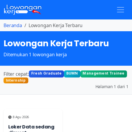
Beranda
Lowongan Kerja Terbaru
Lowongan Kerja Terbaru
Ditemukan 1 lowongan kerja
Filter cepat:
Fresh Graduate
BUMN
Management Trainee
Internship
Halaman 1 dari 1
8 Agu 2026
Loker Data sedang