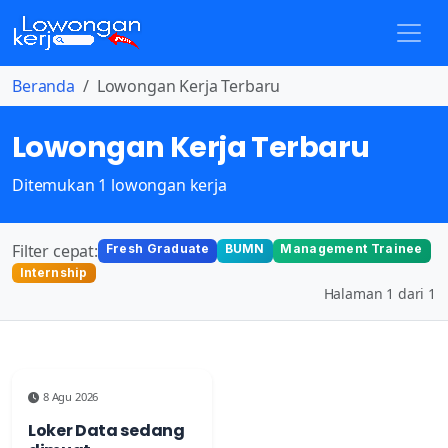
Beranda
Lowongan Kerja Terbaru
Lowongan Kerja Terbaru
Ditemukan 1 lowongan kerja
Filter cepat:
Fresh Graduate
BUMN
Management Trainee
Internship
Halaman 1 dari 1
8 Agu 2026
Loker Data sedang