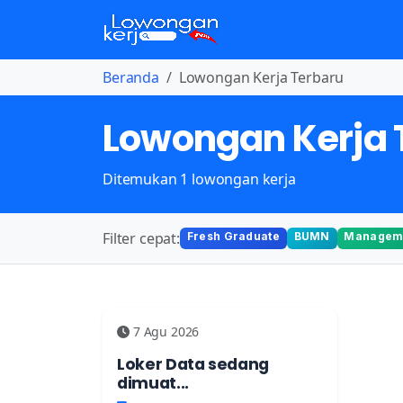
Beranda
Lowongan Kerja Terbaru
Lowongan Kerja 
Ditemukan 1 lowongan kerja
Filter cepat:
Fresh Graduate
BUMN
Manageme
7 Agu 2026
Loker Data sedang
dimuat...