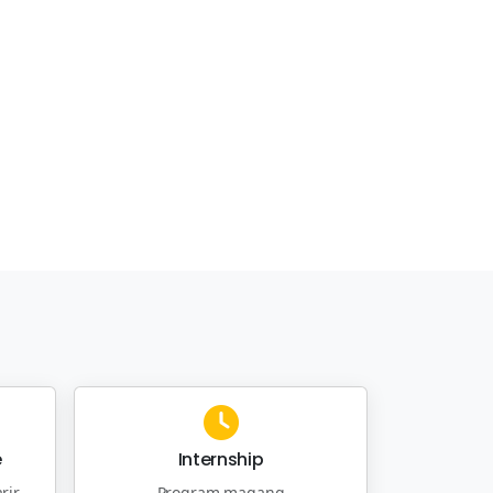
e
Internship
rir
Program magang