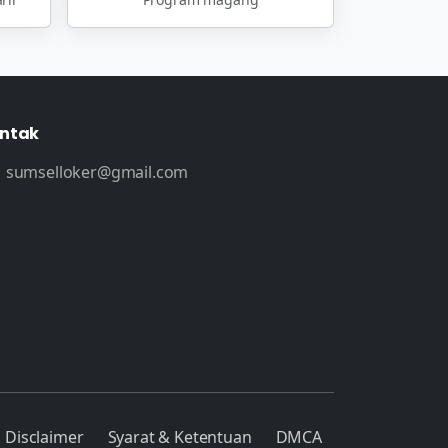
ntak
sumselloker@gmail.com
Disclaimer
Syarat & Ketentuan
DMCA