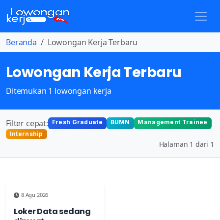
Beranda
Lowongan Kerja Terbaru
Lowongan Kerja Terbaru
Ditemukan 1 lowongan kerja
Filter cepat:
Fresh Graduate
BUMN
Management Trainee
Internship
Halaman 1 dari 1
8 Agu 2026
Loker Data sedang