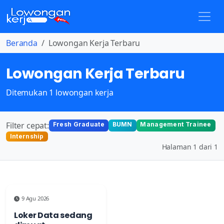
Beranda
Lowongan Kerja Terbaru
Lowongan Kerja Terbaru
Ditemukan 1 lowongan kerja
Filter cepat:
Fresh Graduate
BUMN
Management Trainee
Internship
Halaman 1 dari 1
9 Agu 2026
Loker Data sedang