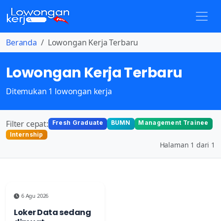
Beranda
Lowongan Kerja Terbaru
Lowongan Kerja Terbaru
Ditemukan 1 lowongan kerja
Filter cepat:
Fresh Graduate
BUMN
Management Trainee
Internship
Halaman 1 dari 1
6 Agu 2026
Loker Data sedang