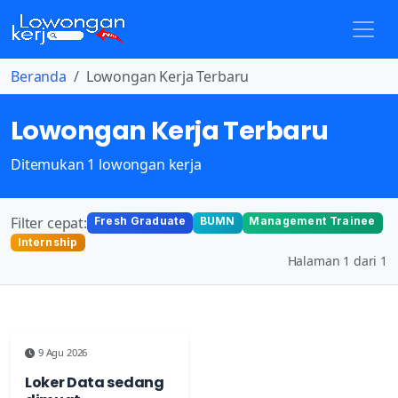
Beranda
Lowongan Kerja Terbaru
Lowongan Kerja Terbaru
Ditemukan 1 lowongan kerja
Filter cepat:
Fresh Graduate
BUMN
Management Trainee
Internship
Halaman 1 dari 1
9 Agu 2026
Loker Data sedang