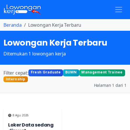
Beranda
Lowongan Kerja Terbaru
Lowongan Kerja Terbaru
Ditemukan 1 lowongan kerja
Filter cepat:
Fresh Graduate
BUMN
Management Trainee
Internship
Halaman 1 dari 1
8 Agu 2026
Loker Data sedang