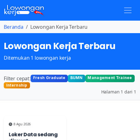
Beranda
Lowongan Kerja Terbaru
Lowongan Kerja Terbaru
Ditemukan 1 lowongan kerja
Filter cepat:
Fresh Graduate
BUMN
Management Trainee
Internship
Halaman 1 dari 1
8 Agu 2026
Loker Data sedang