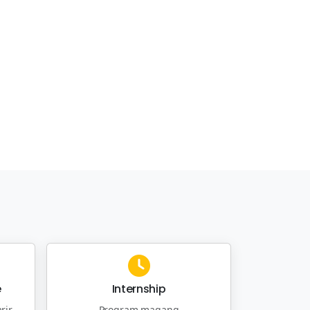
e
Internship
rir
Program magang