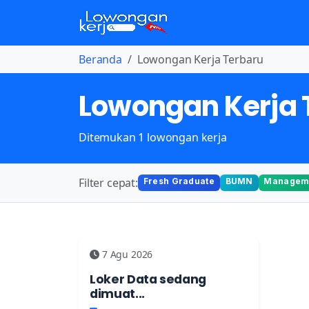
Beranda
Lowongan Kerja Terbaru
Lowongan Kerja 
Ditemukan 1 lowongan kerja
Filter cepat:
Fresh Graduate
BUMN
Manageme
7 Agu 2026
Loker Data sedang
dimuat...