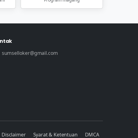
ntak
sumselloker@gmail.com
Disclaimer
Syarat & Ketentuan
DMCA