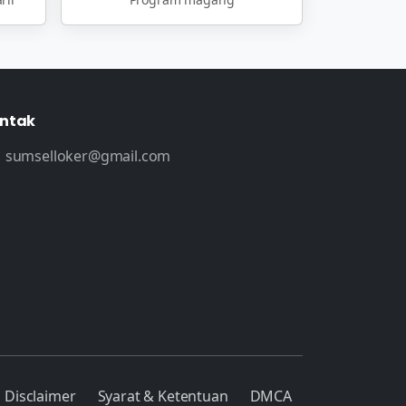
ntak
sumselloker@gmail.com
Disclaimer
Syarat & Ketentuan
DMCA