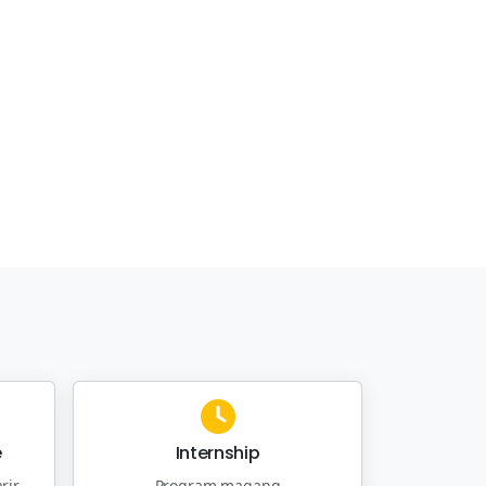
e
Internship
rir
Program magang