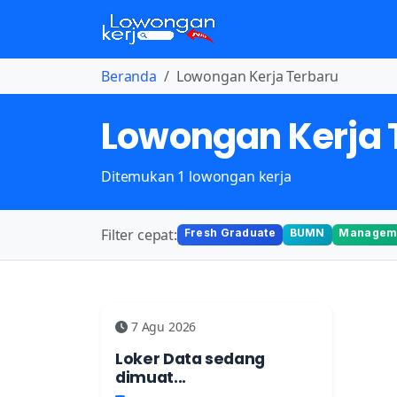
Beranda
Lowongan Kerja Terbaru
Lowongan Kerja 
Ditemukan 1 lowongan kerja
Filter cepat:
Fresh Graduate
BUMN
Manageme
7 Agu 2026
Loker Data sedang
dimuat...