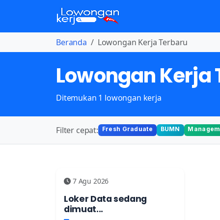
Beranda
Lowongan Kerja Terbaru
Lowongan Kerja 
Ditemukan 1 lowongan kerja
Filter cepat:
Fresh Graduate
BUMN
Manageme
7 Agu 2026
Loker Data sedang
dimuat...