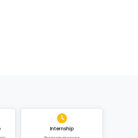
e
Internship
rir
Program magang