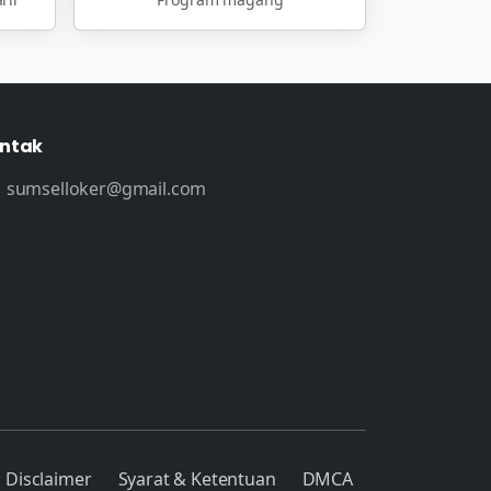
ntak
sumselloker@gmail.com
Disclaimer
Syarat & Ketentuan
DMCA