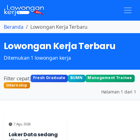
Beranda
Lowongan Kerja Terbaru
Lowongan Kerja Terbaru
Ditemukan 1 lowongan kerja
Filter cepat:
Fresh Graduate
BUMN
Management Trainee
Internship
Halaman 1 dari 1
7 Agu 2026
Loker Data sedang