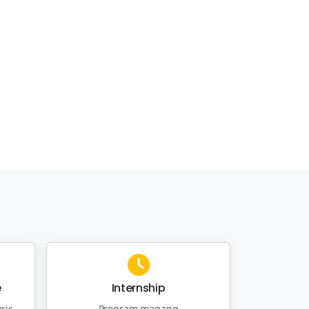
e
Internship
rir
Program magang