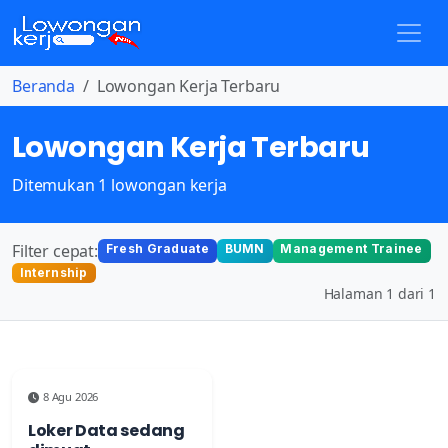
Beranda
Lowongan Kerja Terbaru
Lowongan Kerja Terbaru
Ditemukan 1 lowongan kerja
Filter cepat:
Fresh Graduate
BUMN
Management Trainee
Internship
Halaman 1 dari 1
8 Agu 2026
Loker Data sedang