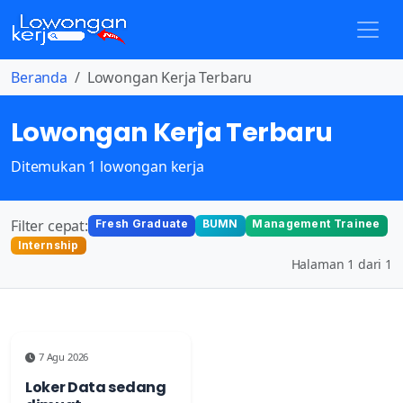
Beranda
Lowongan Kerja Terbaru
Lowongan Kerja Terbaru
Ditemukan 1 lowongan kerja
Filter cepat:
Fresh Graduate
BUMN
Management Trainee
Internship
Halaman 1 dari 1
7 Agu 2026
Loker Data sedang