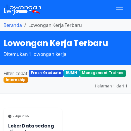
Beranda
Lowongan Kerja Terbaru
Lowongan Kerja Terbaru
Ditemukan 1 lowongan kerja
Filter cepat:
Fresh Graduate
BUMN
Management Trainee
Internship
Halaman 1 dari 1
7 Agu 2026
Loker Data sedang